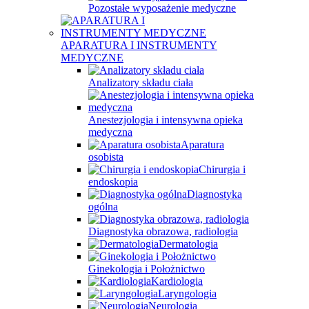
Pozostałe wyposażenie medyczne
APARATURA I INSTRUMENTY
MEDYCZNE
Analizatory składu ciała
Anestezjologia i intensywna opieka
medyczna
Aparatura
osobista
Chirurgia i
endoskopia
Diagnostyka
ogólna
Diagnostyka obrazowa, radiologia
Dermatologia
Ginekologia i Położnictwo
Kardiologia
Laryngologia
Neurologia