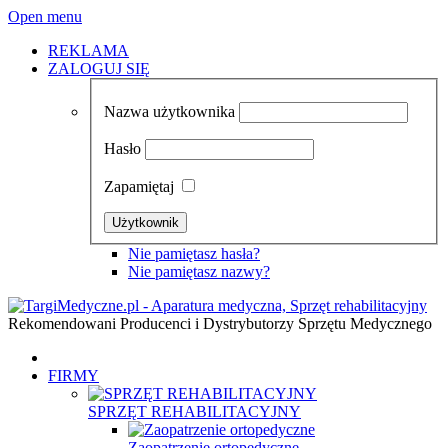
Open menu
REKLAMA
ZALOGUJ SIĘ
Nazwa użytkownika
Hasło
Zapamiętaj
Nie pamiętasz hasła?
Nie pamiętasz nazwy?
Rekomendowani Producenci i Dystrybutorzy Sprzętu Medycznego
FIRMY
SPRZĘT REHABILITACYJNY
Zaopatrzenie ortopedyczne