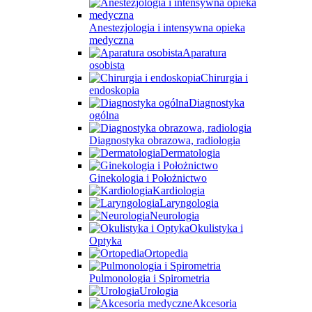
Anestezjologia i intensywna opieka
medyczna
Aparatura
osobista
Chirurgia i
endoskopia
Diagnostyka
ogólna
Diagnostyka obrazowa, radiologia
Dermatologia
Ginekologia i Położnictwo
Kardiologia
Laryngologia
Neurologia
Okulistyka i
Optyka
Ortopedia
Pulmonologia i Spirometria
Urologia
Akcesoria