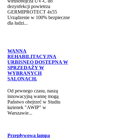
wirusobójcza UV-C do
dezynfekcji powietrza
GERMIPROTECT 4x55
Urządzenie w 100% bezpieczne
dla ludzi...
WANNA
REHABILITACYJNA
URBISNEO DOSTĘPNA W
SPRZEDAŻY W
WYBRANYCH
SALONACH.
Od pewnego czasu, naszą
innowacyjną wannę mogą
Państwo obejrzeć w Studiu
łazienek "AWIP" w
Warszawie...
Przepływowa lampa