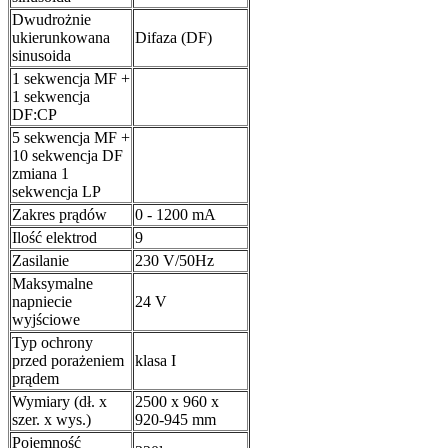
Dwudrożnie
ukierunkowana
Difaza (DF)
sinusoida
1 sekwencja MF +
1 sekwencja
DF:CP
5 sekwencja MF +
10 sekwencja DF
zmiana 1
sekwencja LP
Zakres prądów
0 - 1200 mA
Ilość elektrod
9
Zasilanie
230 V/50Hz
Maksymalne
napniecie
24 V
wyjściowe
Typ ochrony
przed porażeniem
klasa I
prądem
Wymiary (dł. x
2500 x 960 x
szer. x wys.)
920-945 mm
Pojemność