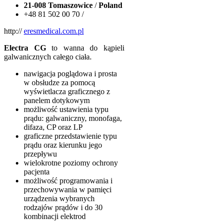
21-008 Tomaszowice
/
Poland
+48 81 502 00 70 /
http://
eresmedical.com.pl
Electra CG
to wanna do kąpieli
galwanicznych całego ciała.
nawigacja poglądowa i prosta
w obsłudze za pomocą
wyświetlacza graficznego z
panelem dotykowym
możliwość ustawienia typu
prądu: galwaniczny, monofaga,
difaza, CP oraz LP
graficzne przedstawienie typu
prądu oraz kierunku jego
przepływu
wielokrotne poziomy ochrony
pacjenta
możliwość programowania i
przechowywania w pamięci
urządzenia wybranych
rodzajów prądów i do 30
kombinacji elektrod