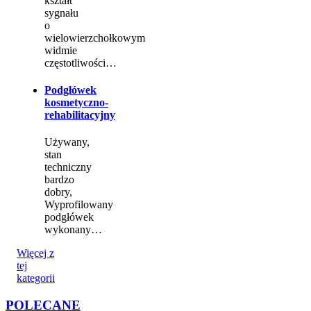
kształt
sygnału
o
wielowierzchołkowym
widmie
częstotliwości…
Podgłówek
kosmetyczno-
rehabilitacyjny
Używany,
stan
techniczny
bardzo
dobry,
Wyprofilowany
podgłówek
wykonany…
Więcej z
tej
kategorii
POLECANE