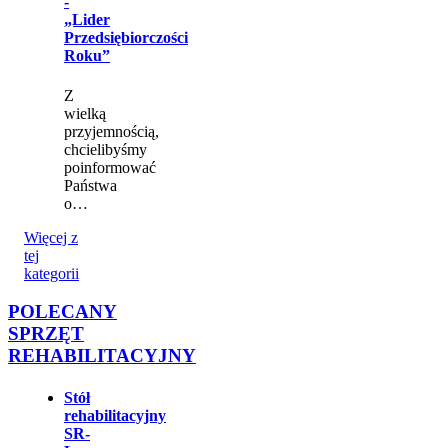
-
„Lider
Przedsiębiorczości
Roku”
Z
wielką
przyjemnością,
chcielibyśmy
poinformować
Państwa
o…
Więcej z
tej
kategorii
POLECANY
SPRZĘT
REHABILITACYJNY
Stół
rehabilitacyjny
SR-