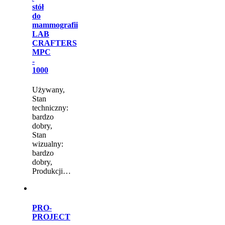
stół
do
mammografii
LAB
CRAFTERS
MPC
-
1000
Używany,
Stan
techniczny:
bardzo
dobry,
Stan
wizualny:
bardzo
dobry,
Produkcji…
PRO-
PROJECT