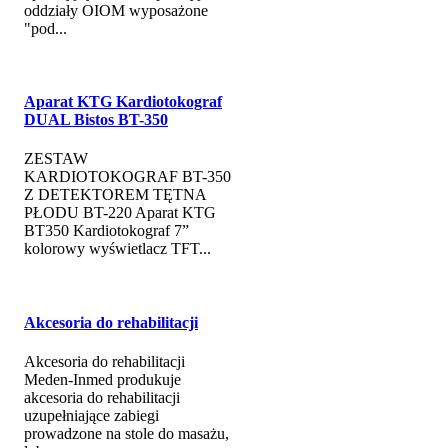
oddziały OIOM wyposażone
"pod...
Aparat KTG Kardiotokograf
DUAL Bistos BT-350
ZESTAW
KARDIOTOKOGRAF BT-350
Z DETEKTOREM TĘTNA
PŁODU BT-220 Aparat KTG
BT350 Kardiotokograf 7”
kolorowy wyświetlacz TFT...
Akcesoria do rehabilitacji
Akcesoria do rehabilitacji
Meden-Inmed produkuje
akcesoria do rehabilitacji
uzupełniające zabiegi
prowadzone na stole do masażu,