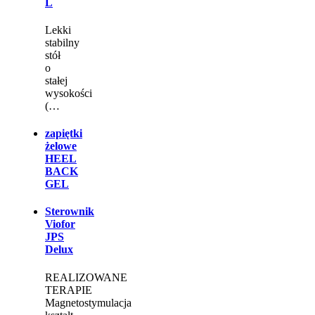
L
Lekki
stabilny
stół
o
stałej
wysokości
(…
zapiętki
żelowe
HEEL
BACK
GEL
Sterownik
Viofor
JPS
Delux
REALIZOWANE
TERAPIE
Magnetostymulacja