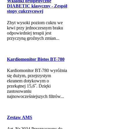
Wkładki ortopedyczne
DIABETIC klasyczny - Zespół
stopy cukrzycowej
Zbyt wysoki poziom cukru we
krwi przy jednoczesnym braku
odpowiedniej terapii jest
przyczyną groźnych zmian...
Kardiomonitor Bistos BT-780
Kardiomonitor BT-780 wyróżnia
się dużym, przejrzystym
ekranem dotykowym o
przekątnej 15,6˝. Dzięki
zastosowaniu
najnowocześniejszych filtrów...
Zestaw AMS
Art. Nr.2034 Przeznaczony do